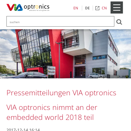
CN
EN
DE
Pressemitteilungen VIA optronics
VIA optronics nimmt an der
embedded world 2018 teil
2017-12-14 16:14