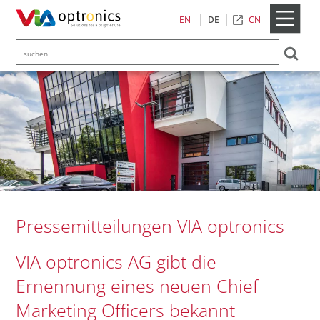
CN
EN
DE
Pressemitteilungen VIA optronics
VIA optronics AG gibt die
Ernennung eines neuen Chief
Marketing Officers bekannt