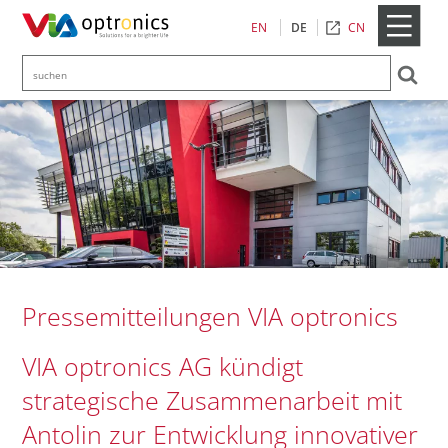
CN
EN
DE
Pressemitteilungen VIA optronics
VIA optronics AG kündigt
strategische Zusammenarbeit mit
Antolin zur Entwicklung innovativer