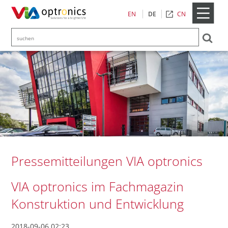
CN
EN
DE
Pressemitteilungen VIA optronics
VIA optronics im Fachmagazin
Konstruktion und Entwicklung
2018-09-06 02:23