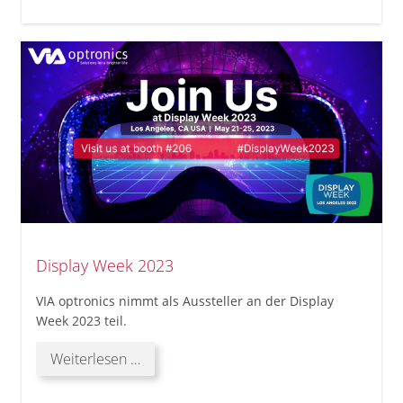
der
VIA
Optronics
Hauptzentrale!
Display Week 2023
VIA optronics nimmt als Aussteller an der Display
Week 2023 teil.
Display
Weiterlesen …
Week
2023