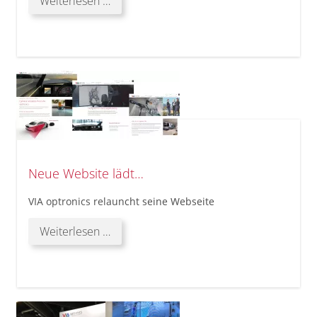
Vorweihnachtliche
Weiterlesen …
Wohltätigkeitsveranstaltung
bei
VIA
optronics
(Philippinen),
Inc.
Neue Website lädt…
VIA optronics relauncht seine Webseite
Neue
Weiterlesen …
Website
lädt…