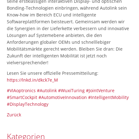
seine erstklassigen interaktiven Display- und optischen
Bonding-Technologien einbringen, während Autolink sein
Know-how im Bereich ECU und intelligente
Softwareplattformen beisteuert. Gemeinsam werden wir
die Synergien in der Lieferkette verbessern und innovative
Lösungen auf Systemebene anbieten, die den
Anforderungen globaler OEMs und schnelllebiger
Mobilitätsmärkte gerecht werden. Bleiben Sie dran: Die
Zukunft der intelligenten Mobilität ist jetzt noch
vielversprechender!
Lesen Sie unsere offizielle Pressemitteilung:
https://lnkd.in/dkck7e_M
#VIAoptronics
#Autolink
#WuxiTuring
#JointVenture
#SmartCockpit
#AutomotiveInnovation
#IntelligentMobility
#DisplayTechnology
Zurück
Kategorien