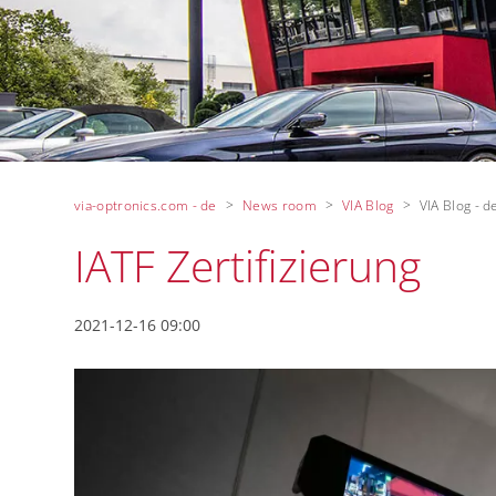
via-optronics.com - de
News room
VIA Blog
VIA Blog - de
IATF Zertifizierung
2021-12-16 09:00