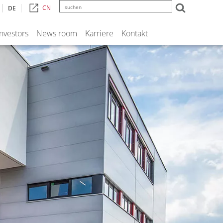
CN
DE
Investors
News room
Karriere
Kontakt