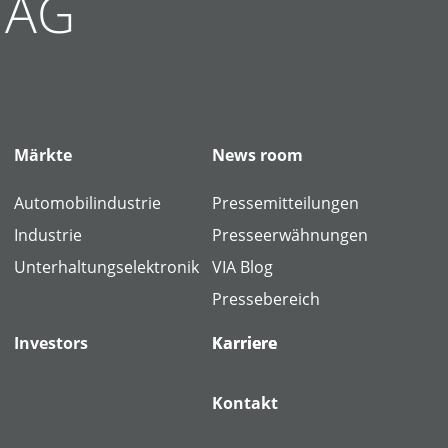
g AG
Märkte
News room
Automobilindustrie
Pressemitteilungen
Industrie
Presseerwähnungen
e
Unterhaltungselektronik
VIA Blog
Pressebereich
Investors
Karriere
Karriere
Kontakt