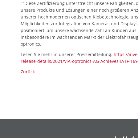
""Diese Zertifizierung unterstreicht unsere Fähigkeiten
unsere Produkte und Lösungen einer noch größeren Anz
unserer hochmodernen optischen Klebetechnologie, un
Möglichkeiten zur Integration von Kameras und Display
positioniert, um unsere wachsende Zahl an Kunden aus
insbesondere im wachsenden Markt der Elektrofahrzeuge
optronics.
Lesen Sie mehr in unserer Pressemitteilung:
https://inv
release-details/2021/VIA-optronics-AG-Achieves-IATF-1694
Zurück
Navigation
Navigation
Navigation
Navigation
Navigation
Navigation
Navigation
Navigation
Navigation
Navigation
überspringen
überspringen
überspringen
überspringen
überspringen
überspringen
überspringen
überspringen
überspringen
überspringen