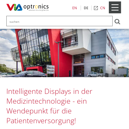
CN
EN
DE
Intelligente Displays in der
Medizintechnologie - ein
Wendepunkt für die
Patientenversorgung!