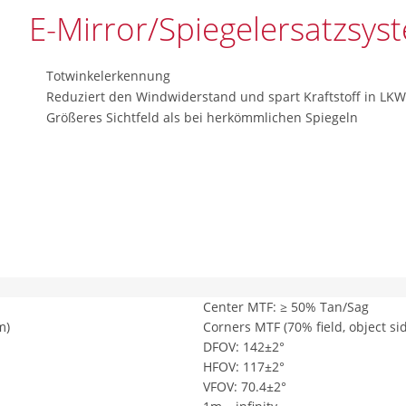
E-Mirror/Spiegelersatzsys
Totwinkelerkennung
Reduziert den Windwiderstand und spart Kraftstoff in LK
Größeres Sichtfeld als bei herkömmlichen Spiegeln
Center MTF: ≥ 50% Tan/Sag
m)
Corners MTF (70% field, object si
DFOV: 142±2°
HFOV: 117±2°
VFOV: 70.4±2°