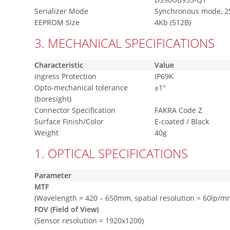
Serializer Mode
Synchronous mode, 2
EEPROM Size
4Kb (512B)
3. MECHANICAL SPECIFICATIONS
Characteristic
Value
Ingress Protection
IP69K
Opto-mechanical tolerance
±1°
(boresight)
Connector Specification
FAKRA Code Z
Surface Finish/Color
E-coated / Black
Weight
40g
1. OPTICAL SPECIFICATIONS
Parameter
MTF
(Wavelength = 420 – 650mm, spatial resolution = 60lp/m
FOV (Field of View)
(Sensor resolution = 1920x1200)