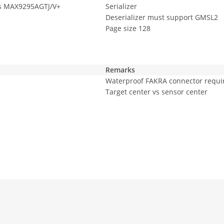
s MAX9295AGTJ/V+
Serializer
Deserializer must support GMSL2
Page size 128
Remarks
Waterproof FAKRA connector requi
Target center vs sensor center