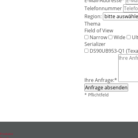
E-Mail-Addresse
*
Telefonnummer
Region:
Thema
Field of View
Narrow
Wide
Ul
Serializer
DS90UB953-Q1 (Texa
Pflichtfeld
Ihre Anfrage:
*
Anfrage absenden
* Pflichtfeld
Navigation
Navigation
Navigation
Navigation
Navigation
Navigation
Navigation
Produkte
überspringen
überspringen
überspringen
überspringen
überspringen
überspringen
überspringen