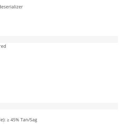
deserializer
red
de): ≥ 45% Tan/Sag