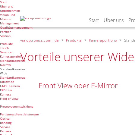
Navigation
Start
Über uns
überspringen
Unternehmen
Vision und
Mission
Start
Über uns
Pr
Management
Qualitätsmanagement
Partner
Sektion
via-optronics.com - de
Produkte
Kameraportfolio
Stand
Produkte
Touch
Vorteile unserer Wid
Sensoren
Kameraportfolio
Standardkameras
Narrow
Standardkameras
Wide
Standardkameras
Ultrawide
Front View oder E-Mirror
GMSL Kamera
FPD Link
Kamera
Field of View
Prototypenentwicklung
Fertigungsdienstleistungen
Optical
Bonding
Service
Kamera