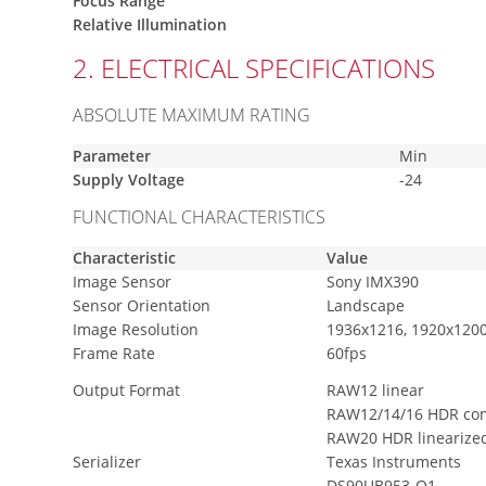
Focus Range
Relative Illumination
2. ELECTRICAL SPECIFICATIONS
ABSOLUTE MAXIMUM RATING
Parameter
Min
Supply Voltage
-24
FUNCTIONAL CHARACTERISTICS
Characteristic
Value
Image Sensor
Sony IMX390
Sensor Orientation
Landscape
Image Resolution
1936x1216, 1920x120
Frame Rate
60fps
Output Format
RAW12 linear
RAW12/14/16 HDR co
RAW20 HDR linearize
Serializer
Texas Instruments
DS90UB953-Q1