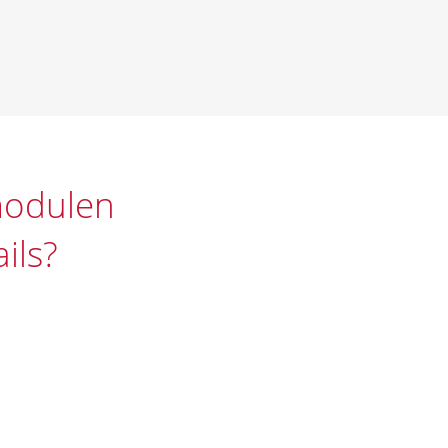
modulen
ils?