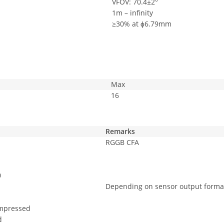
VFOV: 70.4±2°
1m – infinity
≥30% at ɸ6.79mm
Max
16
Remarks
RGGB CFA
0
Depending on sensor output format
mpressed
d