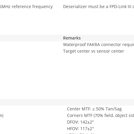
5MHz reference frequency
Deserializer must be a FPD-Link III 
Remarks
Waterproof FAKRA connector requi
Target center vs sensor center
Center MTF: ≥ 50% Tan/Sag
m)
Corners MTF (70% field, object si
DFOV: 142±2°
HFOV: 117±2°