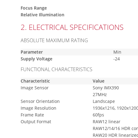
Focus Range
Relative Illumination
2. ELECTRICAL SPECIFICATIONS
ABSOLUTE MAXIMUM RATING
Parameter
Min
Supply Voltage
-24
FUNCTIONAL CHARACTERISTICS
Characteristic
Value
Image Sensor
Sony IMX390
27MHz
Sensor Orientation
Landscape
Image Resolution
1936x1216, 1920x120
Frame Rate
60fps
Output Format
RAW12 linear
RAW12/14/16 HDR co
RAW20 HDR linearize