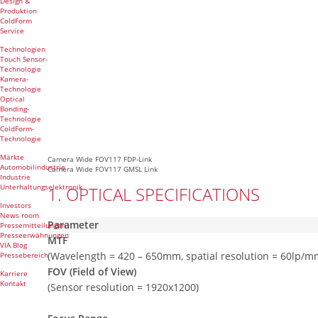
Design &
Produktion
ColdForm
Service
Technologien
Touch Sensor-
Technologie
Kamera-
Technologie
Optical
Bonding-
Technologie
ColdForm-
Technologie
Märkte
Camera Wide FOV117 FDP-Link
Automobilindustrie
Camera Wide FOV117 GMSL Link
Industrie
Unterhaltungselektronik
1. OPTICAL SPECIFICATIONS
Investors
News room
Parameter
Pressemitteilungen
Presseerwähnungen
MTF
VIA Blog
(Wavelength = 420 – 650mm, spatial resolution = 60lp/m
Pressebereich
FOV (Field of View)
Karriere
Kontakt
(Sensor resolution = 1920x1200)