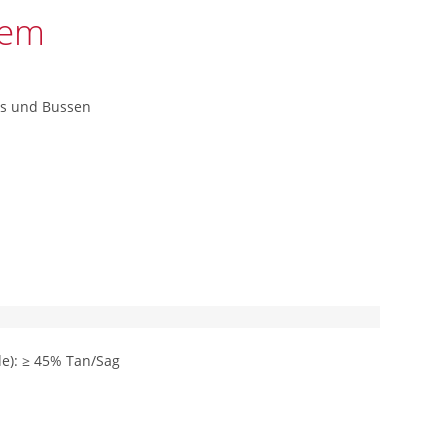
tem
Ws und Bussen
de): ≥ 45% Tan/Sag