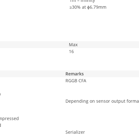
1m – infinity
≥30% at ɸ6.79mm
Max
16
Remarks
RGGB CFA
0
Depending on sensor output format
mpressed
d
Serializer