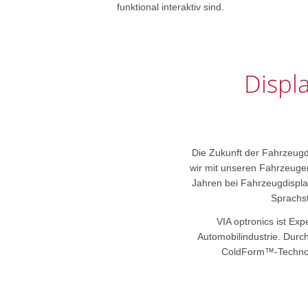
funktional interaktiv sind.
Displ
Die Zukunft der Fahrzeugdi
wir mit unseren Fahrzeugen
Jahren bei Fahrzeugdispla
Sprachst
VIA optronics ist E
Automobilindustrie. Durc
ColdForm™-Technolo