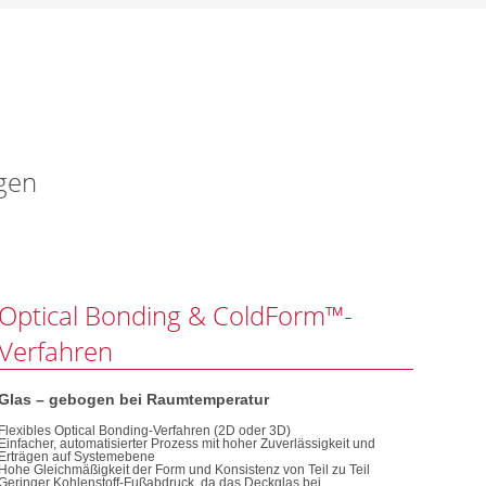
gen
Optical Bonding & ColdForm™-
Verfahren
Glas – gebogen bei Raumtemperatur
Flexibles Optical Bonding-Verfahren (2D oder 3D)
Einfacher, automatisierter Prozess mit hoher Zuverlässigkeit und
Erträgen auf Systemebene
Hohe Gleichmäßigkeit der Form und Konsistenz von Teil zu Teil
Geringer Kohlenstoff-Fußabdruck, da das Deckglas bei