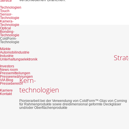
Service
Technologien
Touch
Sensor-
Technologie
Kamera-
Technologie
Optical
Bonding-
Technologie
ColdForm-
Technologie
Märkte
Automobilindustrie
Stra
Industrie
Unterhaltungselektronik
Investors
News room
Pressemitteilungen
Presseerwähnungen
Kern-
VIA Blog
Pressebereich
technologien
Karriere
Kontakt
Pionierarbeit bei der Verwendung von ColdForm™-Glas von Corning
für Rahmenprodukte sowie dreidimensional geformte Deckgläser
und/oder Oberflächenprodukte