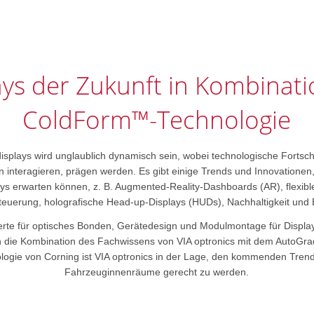
ays der Zukunft in Kombinati
ColdForm™-Technologie
splays wird unglaublich dynamisch sein, wobei technologische Fortschr
 interagieren, prägen werden. Es gibt einige Trends und Innovatione
ys erwarten können, z. B. Augmented-Reality-Dashboards (AR), flexibl
euerung, holografische Head-up-Displays (HUDs), Nachhaltigkeit und E
xperte für optisches Bonden, Gerätedesign und Modulmontage für Displ
h die Kombination des Fachwissens von VIA optronics mit dem AutoGra
gie von Corning ist VIA optronics in der Lage, den kommenden Trend
Fahrzeuginnenräume gerecht zu werden.