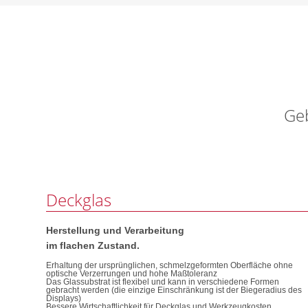
Ge
Deckglas
Herstellung und Verarbeitung
im flachen Zustand.
Erhaltung der ursprünglichen, schmelzgeformten Oberfläche ohne
optische Verzerrungen und hohe Maßtoleranz
Das Glassubstrat ist flexibel und kann in verschiedene Formen
gebracht werden (die einzige Einschränkung ist der Biegeradius des
Displays)
Bessere Wirtschaftlichkeit für Deckglas und Werkzeugkosten