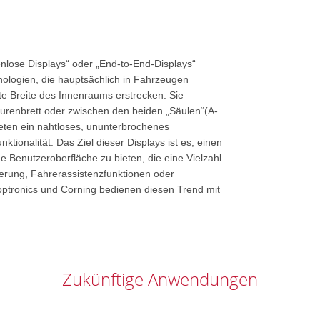
enlose Displays“ oder „End-to-End-Displays“
nologien, die hauptsächlich in Fahrzeugen
e Breite des Innenraums erstrecken. Sie
turenbrett oder zwischen den beiden „Säulen“(A-
eten ein nahtloses, ununterbrochenes
tionalität. Das Ziel dieser Displays ist es, einen
 Benutzeroberfläche zu bieten, die eine Vielzahl
erung, Fahrerassistenzfunktionen oder
 optronics und Corning bedienen diesen Trend mit
Zukünftige Anwendungen