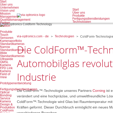
Navigation
Start
überspringen
Über uns
Unternehmen
Start
Vision und
Über uns
Mission
Produkte
Management
Fertigungsdienstleistungen
Qualitätsmanagement
Technologien
Partner
Märkte
Sektion
Investors
News room
Produkte
Karriere
Touch
via-optronics.com - de
Technologien
ColdForm-Technologi
Kontakt
Sensoren
Kameraportfolio
Standardkameras
Die ColdForm™-Techno
Narrow
Standardkameras
Wide
Standardkameras
Automobilglas revolut
Ultrawide
GMSL
Kamera
FPD Link
Kamera
Industrie
Field of
View
Prototypenentwicklung
Fertigungsdienstleistungen
Die ColdForm™-Technologie unseres Partners
Corning
ist 
Optical
Bonding
verändert und eine hochpräzise, und umweltfreundliche Lösu
Service
Kamera
ColdForm™-Technologie wird Glas bei Raumtemperatur mit
Design &
Kräften geformt. Dieser Durchbruch ermöglicht ein neues Maß
Produktion
ColdForm
verschiedenen Branchen.