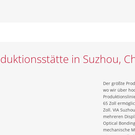
duktionsstätte in Suzhou, C
Der größte Prod
wo wir über ho
Produktionslini
65 Zoll ermögli
Zoll. VIA Suzho
mehreren Displa
Optical Bondin
mechanische Mo