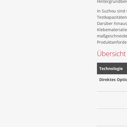
Hintergrundbe
In Suzhou sind
Testkapazitäte
Darüber hinaus
Klebemateriali
maßgeschneider
Produktanforde
Übersicht
Technologie
Direktes Opti