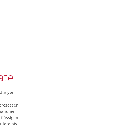
ate
istungen
prozessen.
nationen
 flüssigen
tlere bis