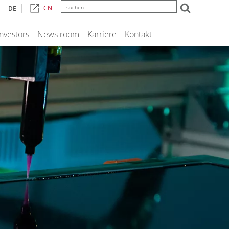
CN
DE
Investors
News room
Karriere
Kontakt