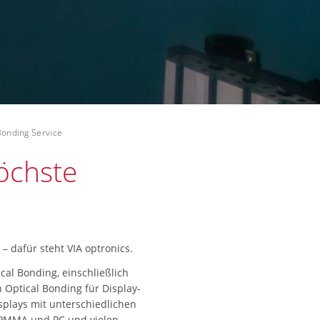
Bonding Service
öchste
– dafür steht VIA optronics.
cal Bonding, einschließlich
n Optical Bonding für Display-
splays mit unterschiedlichen
s PMMA und PC und vielen