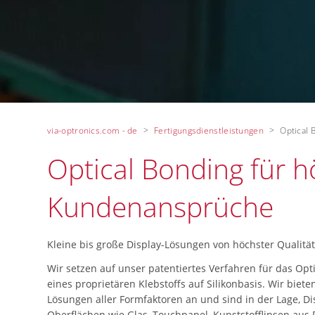
via-optronics.com - de
Fertigungsdienstleistungen
Optical 
Optical Bonding für h
Kundenansprüche
Kleine bis große Display-Lösungen von höchster Qualität 
Wir setzen auf unser patentiertes Verfahren für das Opti
eines proprietären Klebstoffs auf Silikonbasis. Wir biete
Lösungen aller Formfaktoren an und sind in der Lage, Di
Oberflächen wie Glas, Touchpanel, Kunststofflinsen au