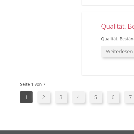
Qualität. Be
Qualität. Beständ
Weiterlesen
Seite 1 von 7
1
2
3
4
5
6
7
Navigation
Navigation
Navigation
Navigation
Navigation
Navigation
Navigation
Navigation
Navigation
Navigation