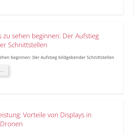
stärker:
Die
Kraft
von
Optical
zu sehen beginnen: Der Aufstieg
Bonding
r Schnittstellen
hen beginnen: Der Aufstieg bildgebender Schnittstellen
Wenn
 …
HMIs
zu
sehen
beginnen:
Der
Aufstieg
eistung: Vorteile von Displays in
bildgebender
Schnittstellen
 Dronen