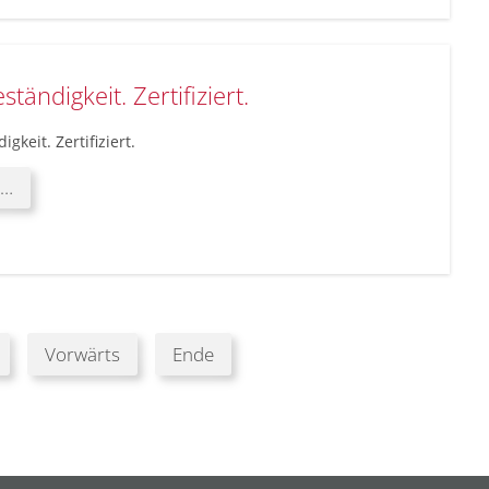
Außenkameras
ohne
Sichteinschränkung
bei
ständigkeit. Zertifiziert.
Minustemperaturen
igkeit. Zertifiziert.
Qualität.
 …
Beständigkeit.
Zertifiziert.
Vorwärts
Ende