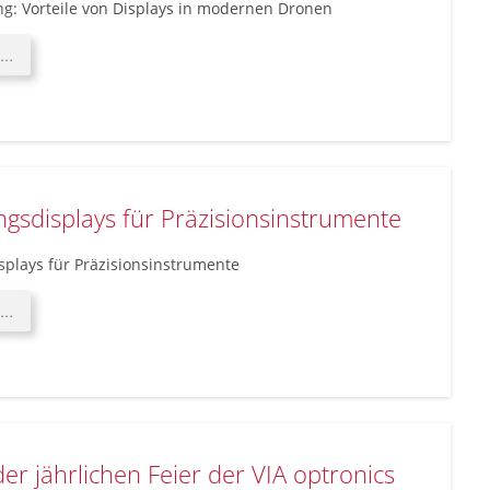
ung: Vorteile von Displays in modernen Dronen
Präzisionsleistung:
 …
Vorteile
von
Displays
in
modernen
Dronen
ngsdisplays für Präzisionsinstrumente
splays für Präzisionsinstrumente
Hochleistungsdisplays
 …
für
Präzisionsinstrumente
der jährlichen Feier der VIA optronics