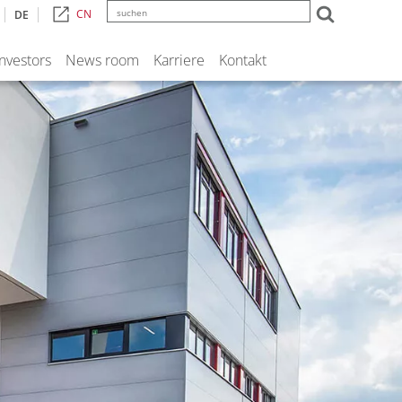
CN
DE
Investors
News room
Karriere
Kontakt