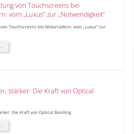
klung von Touchscreens bei
x
NIK
n: vom „Luxus“ zur „Notwendigkeit“
e.V.
 von Touchscreens bei Motorrädern: vom „Luxus“ zur
Die
 …
Entwicklung
von
Touchscreens
bei
Motorrädern:
vom
ler, stärker: Die Kraft von Optical
„Luxus“
zur
„Notwendigkeit“
tärker: Die Kraft von Optical Bonding
Klarer,
 …
heller,