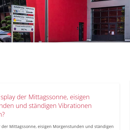
splay der Mittagssonne, eisigen
den und ständigen Vibrationen
n?
y der Mittagssonne, eisigen Morgenstunden und ständigen