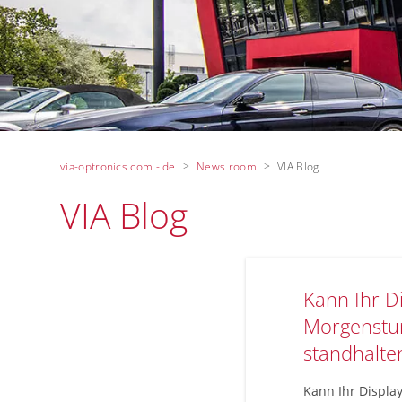
via-optronics.com - de
News room
VIA Blog
VIA Blog
Kann Ihr Di
Morgenstun
standhalte
Kann Ihr Displa