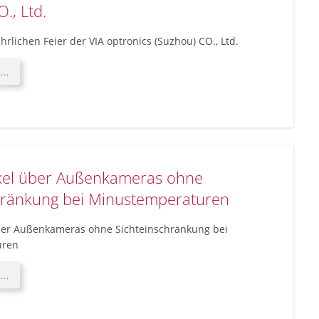
., Ltd.
ährlichen Feier der VIA optronics (Suzhou) CO., Ltd.
Highlights
 …
der
jährlichen
Feier
der
VIA
optronics
kel über Außenkameras ohne
(Suzhou)
CO.,
hränkung bei Minustemperaturen
Ltd.
ber Außenkameras ohne Sichteinschränkung bei
uren
Neuer
 …
Artikel
über