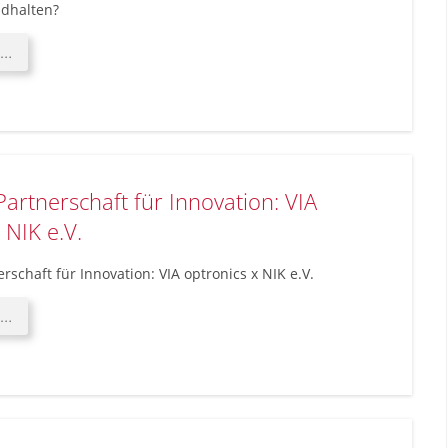
ndhalten?
Kann
 …
Ihr
Display
der
Mittagssonne,
eisigen
Morgenstunden
artnerschaft für Innovation: VIA
und
ständigen
 NIK e.V.
Vibrationen
standhalten?
rschaft für Innovation: VIA optronics x NIK e.V.
Eine
 …
neue
Partnerschaft
für
Innovation:
VIA
optronics