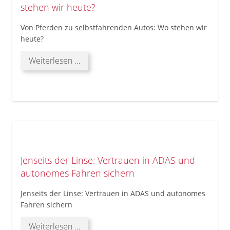
stehen wir heute?
überstehen?
Von Pferden zu selbstfahrenden Autos: Wo stehen wir
heute?
Von
Weiterlesen …
Pferden
zu
selbstfahrenden
Autos:
Wo
stehen
wir
heute?
Jenseits der Linse: Vertrauen in ADAS und
autonomes Fahren sichern
Jenseits der Linse: Vertrauen in ADAS und autonomes
Fahren sichern
Jenseits
Weiterlesen …