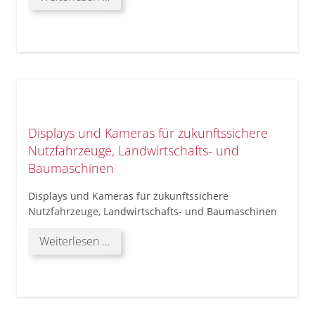
Displays
und
Kameras
für
die
Schifffahrt
–
so
Displays und Kameras für zukunftssichere
machen
Nutzfahrzeuge, Landwirtschafts- und
Sie
Ihre
Baumaschinen
Flotte
Displays und Kameras für zukunftssichere
zukunftssicher
Nutzfahrzeuge, Landwirtschafts- und Baumaschinen
Displays
Weiterlesen …
und
Kameras
für
zukunftssichere