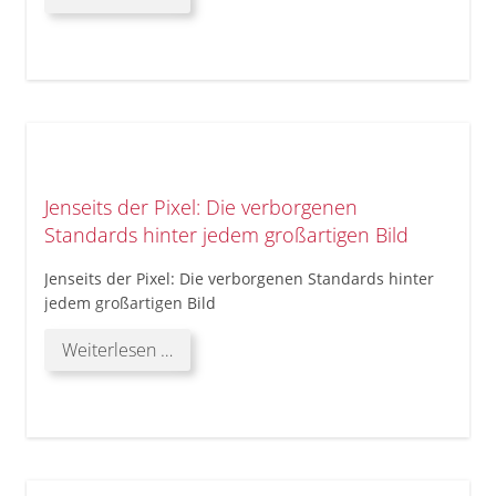
der
Linse:
Vertrauen
in
ADAS
und
autonomes
Fahren
Jenseits der Pixel: Die verborgenen
sichern
Standards hinter jedem großartigen Bild
Jenseits der Pixel: Die verborgenen Standards hinter
jedem großartigen Bild
Jenseits
Weiterlesen …
der
Pixel:
Die
verborgenen
Standards
hinter