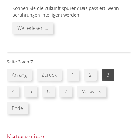
Können Sie die Zukunft spüren? Das passiert, wenn
Berührungen intelligent werden
Können
Weiterlesen …
Sie
die
Zukunft
spüren?
Das
Seite 3 von 7
passiert,
Anfang
Zurück
1
2
3
wenn
Berührungen
intelligent
4
5
6
7
Vorwärts
werden
Ende
Kategorien