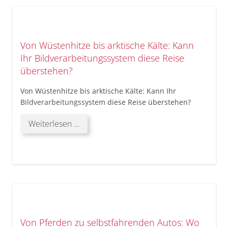
Nutzfahrzeuge,
Landwirtschafts-
und
Baumaschinen
Von Wüstenhitze bis arktische Kälte: Kann
Ihr Bildverarbeitungssystem diese Reise
überstehen?
Von Wüstenhitze bis arktische Kälte: Kann Ihr
Bildverarbeitungssystem diese Reise überstehen?
Von
Weiterlesen …
Wüstenhitze
bis
arktische
Kälte:
Kann
Ihr
Bildverarbeitungssystem
diese
Von Pferden zu selbstfahrenden Autos: Wo
Reise