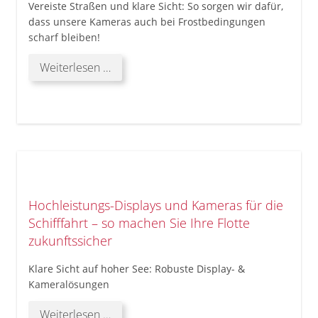
Vereiste Straßen und klare Sicht: So sorgen wir dafür,
dass unsere Kameras auch bei Frostbedingungen
scharf bleiben!
Vereiste
Weiterlesen …
Straßen
und
klare
Sicht:
So
sorgen
wir
dafür,
Hochleistungs-Displays und Kameras für die
dass
Schifffahrt – so machen Sie Ihre Flotte
unsere
Kameras
zukunftssicher
auch
Klare Sicht auf hoher See: Robuste Display- &
bei
Kameralösungen
Frostbedingungen
scharf
Hochleistungs-
Weiterlesen …
bleiben!