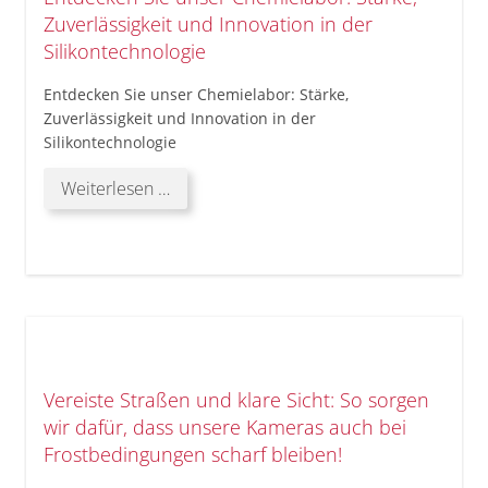
Zuverlässigkeit und Innovation in der
Silikontechnologie
Entdecken Sie unser Chemielabor: Stärke,
Zuverlässigkeit und Innovation in der
Silikontechnologie
Entdecken
Weiterlesen …
Sie
unser
Chemielabor:
Stärke,
Zuverlässigkeit
und
Innovation
in
Vereiste Straßen und klare Sicht: So sorgen
der
wir dafür, dass unsere Kameras auch bei
Silikontechnologie
Frostbedingungen scharf bleiben!