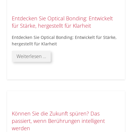
jedem
großartigen
Entdecken Sie Optical Bonding: Entwickelt
Bild
für Stärke, hergestellt für Klarheit
Entdecken Sie Optical Bonding: Entwickelt für Stärke,
hergestellt für Klarheit
Entdecken
Weiterlesen …
Sie
Optical
Bonding:
Entwickelt
für
Stärke,
hergestellt
für
Können Sie die Zukunft spüren? Das
Klarheit
passiert, wenn Berührungen intelligent
werden