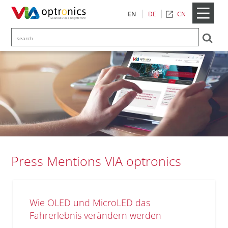
CN
EN
DE
Press Mentions VIA optronics
Wie OLED und MicroLED das
Fahrerlebnis verändern werden